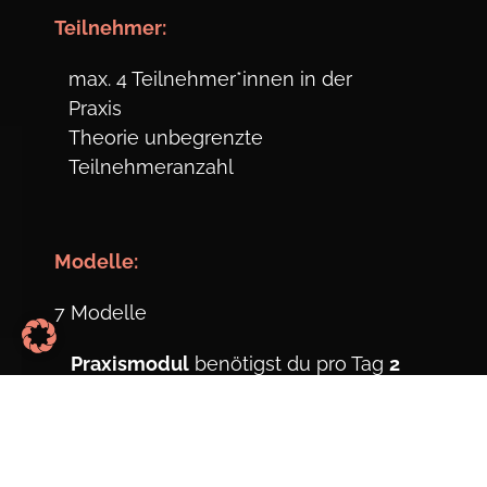
Teil
nehmer:
max. 4 Teilnehmer*innen in der
Praxis
Theorie unbegrenzte
Teilnehmeranzahl
Modelle:
7 Modelle
Praxismodul
benötigst du pro Tag
2
Modelle
(4 insgesamt), jeweils um
9:30
Uhr und um 13:30 Uhr.
(Tag 2 + Tag 3)
Hausübung
(5 Modelle) zwischen den