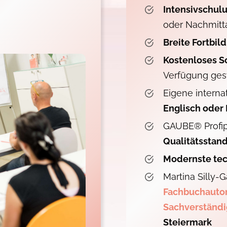
Intensivschu
oder Nachmitt
Breite Fortbil
Kostenloses S
Verfügung gest
Eigene interna
Englisch oder
GAUBE® Profipa
Qualitätsstan
Modernste tec
Martina Silly-G
Fachbuchauto
Sachverständ
Steiermark