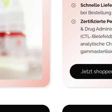
Schnelle Lief
bei Bestellung 
Zertifizierte
& Drug Adminis
(CTL-Bielefeld)
analytische C
gammasterilisi
Jetzt shoppe