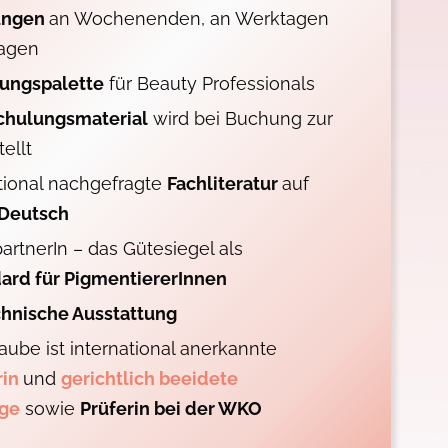
lungen
an Wochenenden, an Werktagen
agen
dungspalette
für Beauty Professionals
chulungsmaterial
wird bei Buchung zur
ellt
tional nachgefragte
Fachliteratur
auf
 Deutsch
rtnerIn – das Gütesiegel als
dard für PigmentiererInnen
hnische Ausstattung
aube ist international anerkannte
rin
und
gerichtlich beeidete
ige
sowie
Prüferin bei der WKO