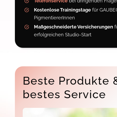
Telefonservice
bei dringenden Frage
Kostenlose Trainingstage
für GAUBE
PigmentiererInnen
Maßgeschneiderte Versicherungen
f
erfolgreichen Studio-Start
Beste Produkte 
bestes Service