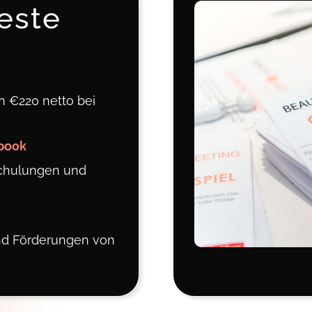
este
 €220 netto bei
book
chulungen und
und Förderungen von