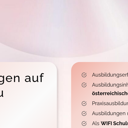
gen auf
Ausbildungser
Ausbildungsin
u
österreichisc
Praxisausbild
Ausbildungen
Als
WIFI Schul