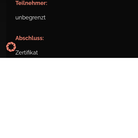
Teil
nehmer:
unbegrenzt
Abschluss:
Zertifikat
Kosten:
€ 197,–
Finanzierung und Förderungen