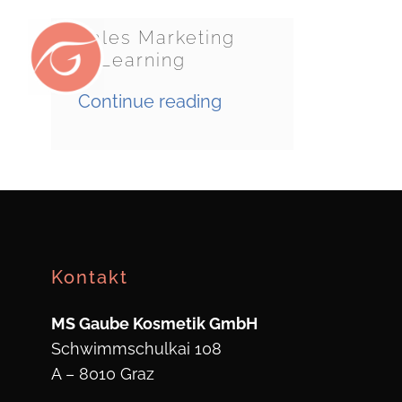
Skip
to
Sales Marketing
E-Learning
content
Continue reading
Kontakt
MS Gaube Kosmetik GmbH
Schwimmschulkai 108
A – 8010 Graz