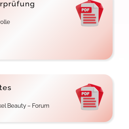
rprüfung
olle
tes
el Beauty – Forum