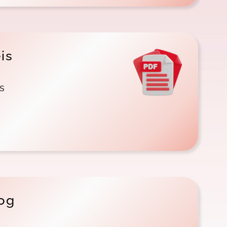
is
s
og