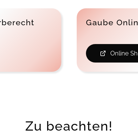
rberecht
Gaube Onli
Online S
Zu beachten!