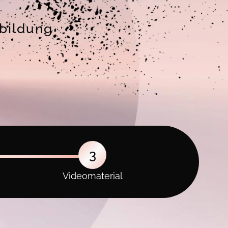
sbildung
3
Videomaterial